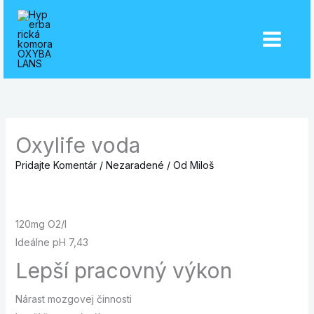
Preskočiť
na
obsah
Oxylife voda
Pridajte Komentár
/
Nezaradené
/ Od
Miloš
120mg O2/l
Ideálne pH 7,43
Lepší pracovný výkon
Nárast mozgovej činnosti