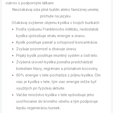
cukrov s podpornými látkami
Neočakávaj ústa plné bublín alebo famóznej umelej
príchute na jazyku
Očakávaj zvýšenie objemu kyslíka v tvojich bunkách
Podľa výskumu Franklinovho inštitútu, nedostatok
kyslíka spôsobuje stratu energie a únavu.
Kyslík posilňuje pamäť a schopnosť koncentrácie.
Zvyšuje pozornosť a zbavuje únavy.
Prijatý kyslík posilňuje imunitný systém a čistí telo.
Zvýšená úroveň kyslíka pomáha predchádzať
bolestiam hlavy, migrénam a príznakom kocoviny.
90% energie v tele pochádza z príjmu kyslíka. Čím
viac je kyslíka v tele, tým viac energie môže byť
využitých pri fyzickej aktivite.
Väčšie množstvo kyslíka v tele spôsobuje jeho
uvoľňovanie do krvného obehu a tým podporuje
lepšiu regeneráciu buniek.