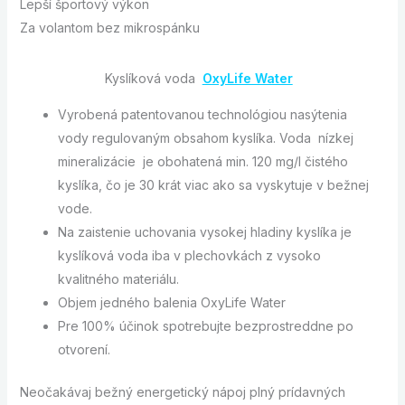
Lepší športový výkon
Za volantom bez mikrospánku
Kyslíková voda
OxyLife Water
Vyrobená patentovanou technológiou nasýtenia
vody regulovaným obsahom kyslíka. Voda nízkej
mineralizácie je obohatená min. 120 mg/l čistého
kyslíka, čo je 30 krát viac ako sa vyskytuje v bežnej
vode.
Na zaistenie uchovania vysokej hladiny kyslíka je
kyslíková voda iba v plechovkách z vysoko
kvalitného materiálu.
Objem jedného balenia OxyLife Water
Pre 100% účinok spotrebujte bezprostreddne po
otvorení.
Neočakávaj bežný energetický nápoj plný prídavných